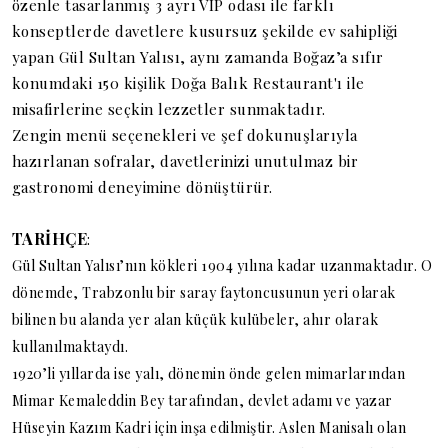
özenle tasarlanmış 3 ayrı VIP odası ile farklı
konseptlerde davetlere kusursuz şekilde ev sahipliği
yapan Gül Sultan Yalısı, aynı zamanda Boğaz’a sıfır
konumdaki 150 kişilik Doğa Balık Restaurant'ı ile
misafirlerine seçkin lezzetler sunmaktadır.
Zengin menü seçenekleri ve şef dokunuşlarıyla
hazırlanan sofralar, davetlerinizi unutulmaz bir
gastronomi deneyimine dönüştürür.
TARİHÇE
:
Gül Sultan Yalısı’nın kökleri 1904 yılına kadar uzanmaktadır. O
dönemde, Trabzonlu bir saray faytoncusunun yeri olarak
bilinen bu alanda yer alan küçük kulübeler, ahır olarak
kullanılmaktaydı.
1920’li yıllarda ise yalı, dönemin önde gelen mimarlarından
Mimar Kemaleddin Bey tarafından, devlet adamı ve yazar
Hüseyin Kazım Kadri için inşa edilmiştir. Aslen Manisalı olan