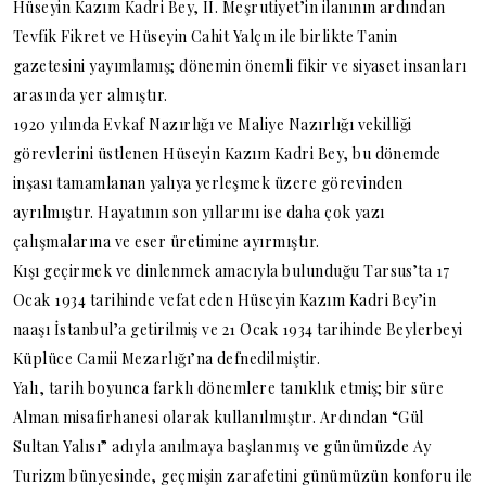
Hüseyin Kazım Kadri Bey, II. Meşrutiyet’in ilanının ardından
Tevfik Fikret ve Hüseyin Cahit Yalçın ile birlikte Tanin
gazetesini yayımlamış; dönemin önemli fikir ve siyaset insanları
arasında yer almıştır.
1920 yılında Evkaf Nazırlığı ve Maliye Nazırlığı vekilliği
görevlerini üstlenen Hüseyin Kazım Kadri Bey, bu dönemde
inşası tamamlanan yalıya yerleşmek üzere görevinden
ayrılmıştır. Hayatının son yıllarını ise daha çok yazı
çalışmalarına ve eser üretimine ayırmıştır.
Kışı geçirmek ve dinlenmek amacıyla bulunduğu Tarsus’ta 17
Ocak 1934 tarihinde vefat eden Hüseyin Kazım Kadri Bey’in
naaşı İstanbul’a getirilmiş ve 21 Ocak 1934 tarihinde Beylerbeyi
Küplüce Camii Mezarlığı’na defnedilmiştir.
Yalı, tarih boyunca farklı dönemlere tanıklık etmiş; bir süre
Alman misafirhanesi olarak kullanılmıştır. Ardından “Gül
Sultan Yalısı” adıyla anılmaya başlanmış ve günümüzde Ay
Turizm bünyesinde, geçmişin zarafetini günümüzün konforu ile