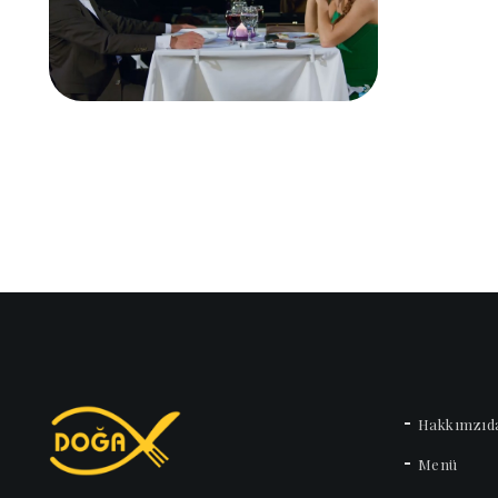
Hakkımzıd
Menü