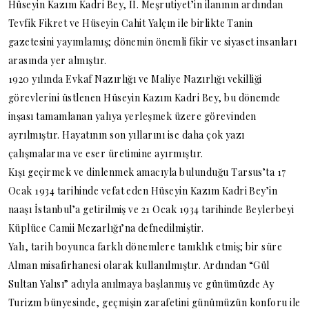
Hüseyin Kazım Kadri Bey, II. Meşrutiyet’in ilanının ardından
Tevfik Fikret ve Hüseyin Cahit Yalçın ile birlikte Tanin
gazetesini yayımlamış; dönemin önemli fikir ve siyaset insanları
arasında yer almıştır.
1920 yılında Evkaf Nazırlığı ve Maliye Nazırlığı vekilliği
görevlerini üstlenen Hüseyin Kazım Kadri Bey, bu dönemde
inşası tamamlanan yalıya yerleşmek üzere görevinden
ayrılmıştır. Hayatının son yıllarını ise daha çok yazı
çalışmalarına ve eser üretimine ayırmıştır.
Kışı geçirmek ve dinlenmek amacıyla bulunduğu Tarsus’ta 17
Ocak 1934 tarihinde vefat eden Hüseyin Kazım Kadri Bey’in
naaşı İstanbul’a getirilmiş ve 21 Ocak 1934 tarihinde Beylerbeyi
Küplüce Camii Mezarlığı’na defnedilmiştir.
Yalı, tarih boyunca farklı dönemlere tanıklık etmiş; bir süre
Alman misafirhanesi olarak kullanılmıştır. Ardından “Gül
Sultan Yalısı” adıyla anılmaya başlanmış ve günümüzde Ay
Turizm bünyesinde, geçmişin zarafetini günümüzün konforu ile