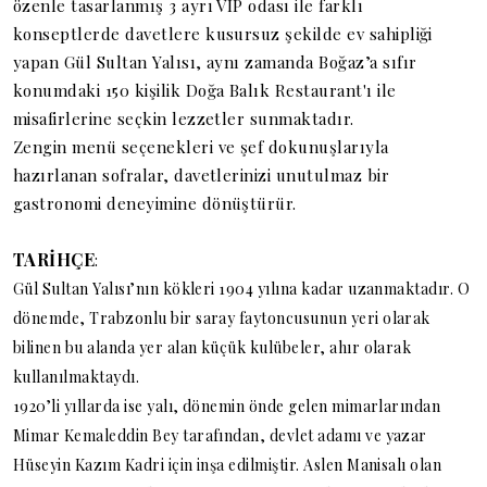
özenle tasarlanmış 3 ayrı VIP odası ile farklı
konseptlerde davetlere kusursuz şekilde ev sahipliği
yapan Gül Sultan Yalısı, aynı zamanda Boğaz’a sıfır
konumdaki 150 kişilik Doğa Balık Restaurant'ı ile
misafirlerine seçkin lezzetler sunmaktadır.
Zengin menü seçenekleri ve şef dokunuşlarıyla
hazırlanan sofralar, davetlerinizi unutulmaz bir
gastronomi deneyimine dönüştürür.
TARİHÇE
:
Gül Sultan Yalısı’nın kökleri 1904 yılına kadar uzanmaktadır. O
dönemde, Trabzonlu bir saray faytoncusunun yeri olarak
bilinen bu alanda yer alan küçük kulübeler, ahır olarak
kullanılmaktaydı.
1920’li yıllarda ise yalı, dönemin önde gelen mimarlarından
Mimar Kemaleddin Bey tarafından, devlet adamı ve yazar
Hüseyin Kazım Kadri için inşa edilmiştir. Aslen Manisalı olan