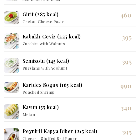
460
Girit (285 kcal)
Cretan Cheese Paste
395
Kabaklı Ceviz (225 kcal)
Zucchini with Walnuts
395
Semizotu (145 kcal)
Purslane with Yoghurt
990
Karides Sogus (165 kcal)
Poached Shrimp
340
Kavun (55 kcal)
Melon
395
Peynirli Kapya Biber (215 kcal)
Cheese - Stuffed Red Paper