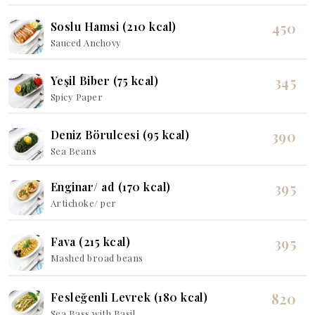
450
Soslu Hamsi (210 kcal)
Sauced Anchovy
345
Yeşil Biber (75 kcal)
Spicy Paper
390
Deniz Börulcesi (95 kcal)
Sea Beans
395
Enginar/ ad (170 kcal)
Artichoke/ per
395
Fava (215 kcal)
Mashed broad beans
820
Fesleğenli Levrek (180 kcal)
Sea Bass with Basil