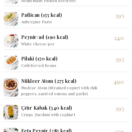
Homemade Pickled Beetroot
395
Patlican (155 kcal)
Aubergine Paste
240
Peynir/ad (190 kcal)
White Cheese/per
395
Pilaki (170 kcal)
Cold Served Beans
490
Nükleer Atom (275 kcal)
Nuclear Atom (Strained yogurt with chili
peppers, sautéed onions and garlic)
395
Çıtır Kabak (340 kcal)
Crispy Zucchini with yoghurt
450
Feta Peynir (285 kcal)