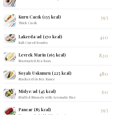
395
Kuru Cacık (135 kcal)
Thick Cacık
410
Lakerda/ad (170 kcal)
Salt Cured Bonito
820
Levrek Marin (165 kcal)
Marinated Sea Bass
480
Soyalı Uskumru (225 kcal)
Mackerel in Soy Sauce
60
Midye/ad (45 kcal)
Stuffed Mussels with Aromatic Rice
395
Pancar (85 kcal)