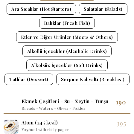
Ara Sıcaklar (Hot Starters)
Salatalar (Salads)
Balıklar (Fresh Fish)
Etler ve Diğer Ürünler (Meets & Others)
Alkollü İçecekler (Alcoholic Drinks)
Alkolsüz İçecekler (Soft Drinks)
Tatlılar (Dessert)
Serpme Kahvaltı (Breakfast)
190
Ekmek Çeşitleri - Su - Zeytin - Turşu
Breads - Waters - Olives - Pickles
395
Atom (245 kcal)
Yoghurt with chilly paper